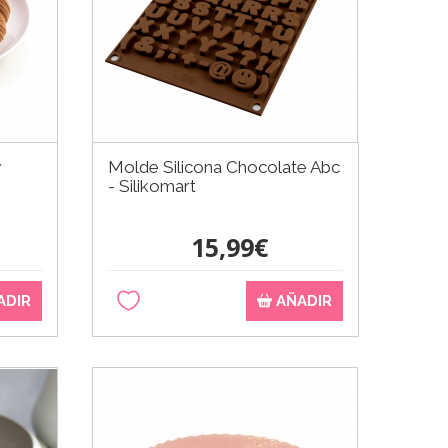
y
Molde Silicona Chocolate Abc
- Silikomart
15,99€
ADIR
AÑADIR