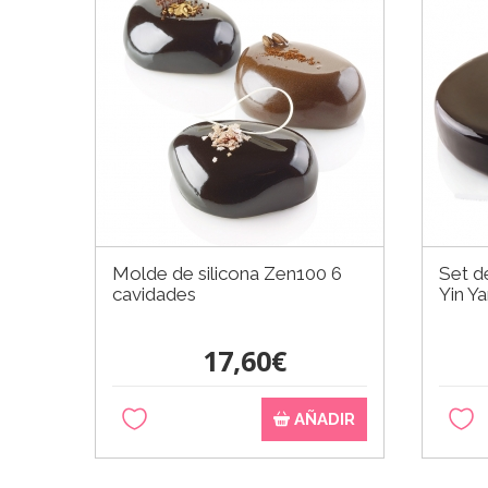
Molde de silicona Zen100 6
Set d
cavidades
Yin Y
17,60€
AÑADIR