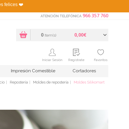
es felices
❤️
966 357 760
ATENCIÓN TELEFÓNICA
0
0,00€
Item(s)
Iniciar Sesión
Regístrate
Favoritos
Impresión Comestible
Cortadores
icio
Repostería
Moldes de repostería
Moldes Silikomart