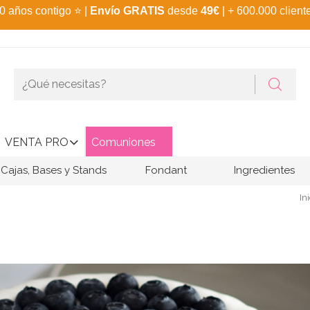
0 años contigo
⭐
|
Envío GRATIS
desde
49€
| + 600.000 client
VENTA PRO
Comuniones
Cajas, Bases y Stands
Fondant
Ingredientes
In