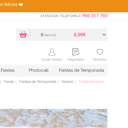
es felices
❤️
966 357 760
ATENCIÓN TELEFÓNICA
0
0,00€
Item(s)
Iniciar Sesión
Regístrate
Favoritos
Fiestas
Photocall
Fiestas de Temporada
Fiesta
Fiestas de Temporada
Verano
Fiesta Ibicenca