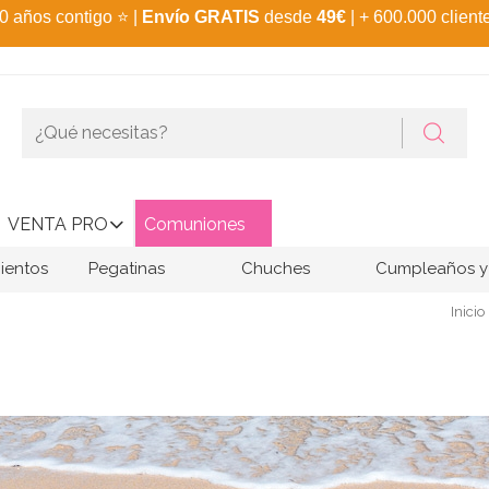
0 años contigo
⭐
|
Envío GRATIS
desde
49€
| + 600.000 client
VENTA PRO
Comuniones
ientos
Pegatinas
Chuches
Cumpleaños y 
Inicio