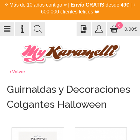
⭐
Más de 10 años contigo
⭐
|
Envío GRATIS
desde
49€
| +
600.000 clientes felices
❤️
0
0,00€
Volver
Guirnaldas y Decoraciones
Colgantes Halloween