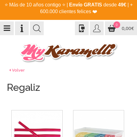
⭐
Más de 10 años contigo
⭐
|
Envío GRATIS
desde
49€
| +
600.000 clientes felices
❤️
0
0,00€
Volver
Regaliz