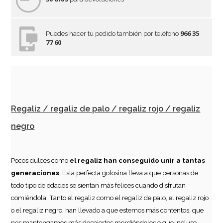
966 35
Puedes hacer tu pedido también por teléfono
77 60
Regaliz / regaliz de palo / regaliz rojo / regaliz
negro
Pocos dulces como
el regaliz han conseguido unir a tantas
generaciones
. Esta perfecta golosina lleva a que personas de
todo tipo de edades se sientan más felices cuando disfrutan
comiéndola. Tanto el regaliz como el regaliz de palo, el regaliz rojo
o el regaliz negro, han llevado a que estemos más contentos, que
nos mantengamos más despiertos mordiéndolos o que incluso