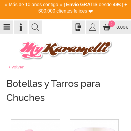
⭐
Más de 10 años contigo
⭐
|
Envío GRATIS
desde
49€
| +
600.000 clientes felices
❤️
0
0,00€
Volver
Botellas y Tarros para
Chuches