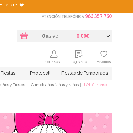
es felices
❤️
966 357 760
ATENCIÓN TELEFÓNICA
0
0,00€
Item(s)
Iniciar Sesión
Regístrate
Favoritos
Fiestas
Photocall
Fiestas de Temporada
años y Fiestas
Cumpleaños Niñas y Niños
LOL Surprise!