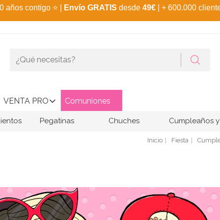
0 años contigo
⭐
|
Envío GRATIS
desde
49€
| + 600.000 client
VENTA PRO
Comuniones
ientos
Pegatinas
Chuches
Cumpleaños y 
Inicio
Fiesta
Cumple