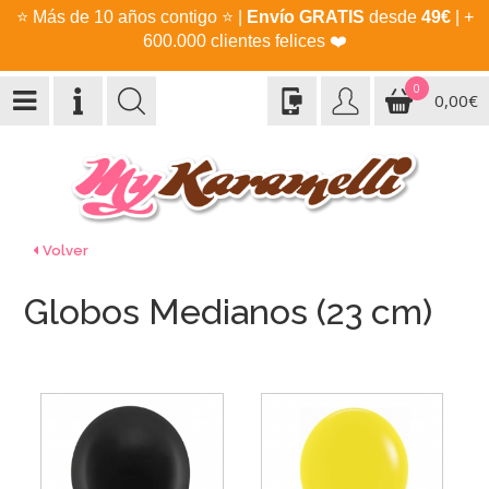
⭐
Más de 10 años contigo
⭐
|
Envío GRATIS
desde
49€
| +
600.000 clientes felices
❤️
0
0,00€
Volver
Globos Medianos (23 cm)