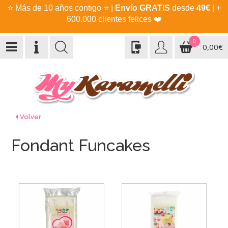
⭐
Más de 10 años contigo
⭐
|
Envío GRATIS
desde
49€
| +
600.000 clientes felices
❤️
0
0,00€
Volver
Fondant Funcakes