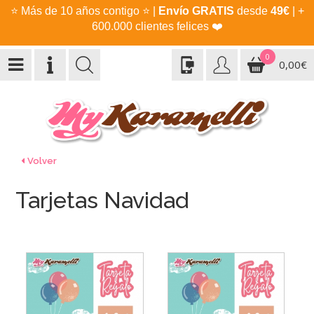
⭐
Más de 10 años contigo
⭐
|
Envío GRATIS
desde
49€
| +
600.000 clientes felices
❤️
0
0,00€
Volver
Tarjetas Navidad