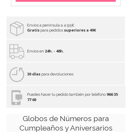
Envíos a península a 4.95€
Gratis
superiores a 49€
para pedidos
24h. - 48h.
Envíos en
30 días
para devoluciones
966 35
Puedes hacer tu pedido también por teléfono
77 60
Globo Foil Nº 2 Patrulla Canina 66 cm
Globos de Números para
8,95€
Cumpleaños y Aniversarios