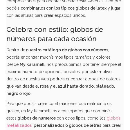
composiciones para decorar vuestra fiesta. Además, siempre
podéis
combinarlos con los típicos globos de látex
y jugar
con las alturas para crear espacios únicos.
Celebra con estilo: globos de
números para cada ocasión
Dentro de
nuestro catálogo de globos con números
,
Globo Nº 4 Rosa 83 cm
podrás encontrar muchísimos tipos, tamaños y colores.
Desde
My Karamelli
nos preocupamos por tener siempre el
5,90€
máximo número de opciones posibles, por este motivo,
dentro de nuestra web podréis encontrar globos de colores
que van desde el
rosa y el azul hasta dorado, plateado,
AÑADIR
negro o rojo.
Para que podáis crear combinaciones que realmente os
gusten, en My Karamelli os aconsejamos que combinéis
estos
globos de números
con otros tipos, como los
globos
metalizados
,
personalizados o globos de letras
para crear