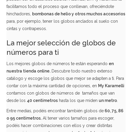
facilitamos todo el proceso que conllevan, ofreciéndote
hinchadores,
bombonas de helio y otros muchos accesorios
para, por ejemplo, tener los globos anclados al suelo con
cintas y contrapesos.
Globo nº 2 Dorado 86 cm
La mejor selección de globos de
números para ti
4,99€
Los mejores globos de números te están esperando
en
nuestra tienda online.
Descubre todo nuestro extenso
AÑADIR
catálogo y escoge los globos que mejor se adapten a ti. Para
contar con la máxima cantidad de opciones, en
My Karamelli
contamos con globos de números de tamaños que van
desde los
40 centímetros
hasta los que miden
un metro
.
Entre medias, podéis encontrar también globos de
60, 75, 86
o 95 centímetros.
Al tener varios tamaños para escoger,
podéis hacer combinaciones con ellos y crear distintas