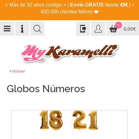
⭐
Más de 10 años contigo
⭐
|
Envío GRATIS
desde
49€
| +
600.000 clientes felices
❤️
0
0,00€
Volver
Globos Números