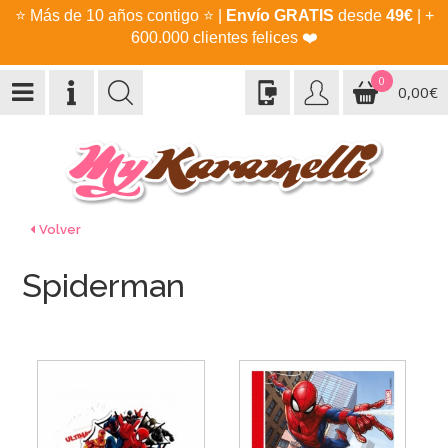
⭐
Más de 10 años contigo
⭐
|
Envío GRATIS
desde
49€
| +
600.000 clientes felices
❤️
0
0,00€
Volver
Spiderman