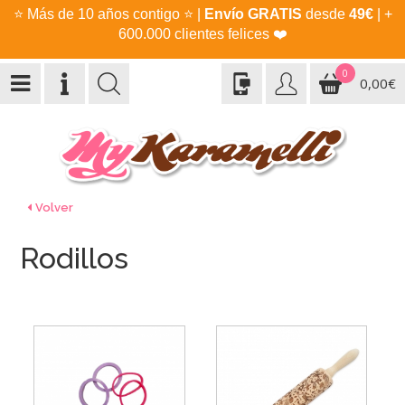
⭐
Más de 10 años contigo
⭐
|
Envío GRATIS
desde
49€
| +
600.000 clientes felices
❤️
0
0,00€
Volver
Rodillos