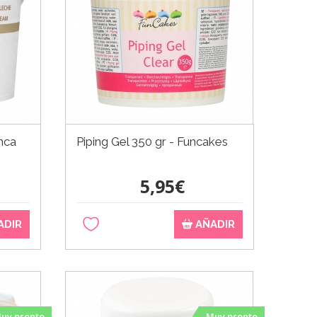
nca
Piping Gel 350 gr - Funcakes
5,95€
ADIR
AÑADIR
uy pronto
Muy pronto