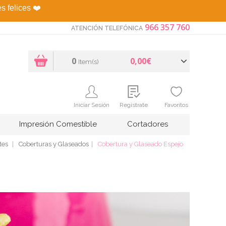
es felices
❤️
966 357 760
ATENCIÓN TELEFÓNICA
0
0,00€
Item(s)
Iniciar Sesión
Regístrate
Favoritos
Impresión Comestible
Cortadores
tes
Coberturas y Glaseados
Cobertura y Glaseado Espejo