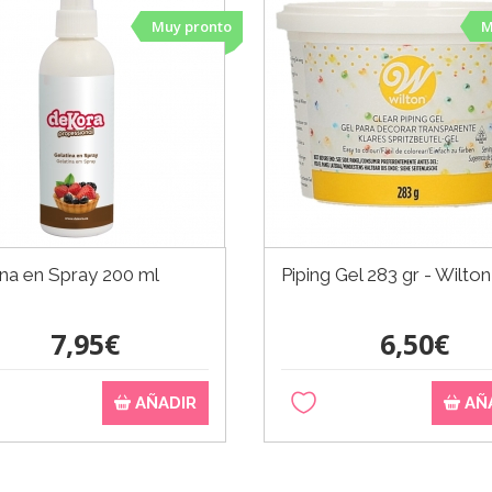
Muy pronto
M
ina en Spray 200 ml
Piping Gel 283 gr - Wilton
7,95€
6,50€
AÑADIR
AÑ