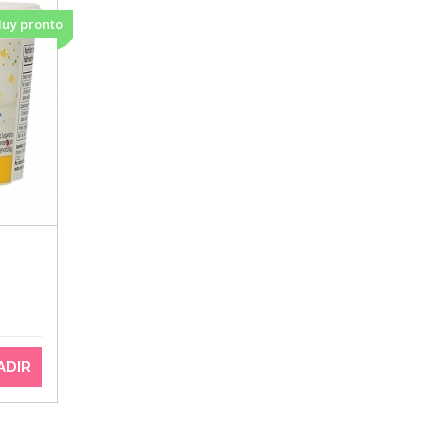
uy pronto
ADIR