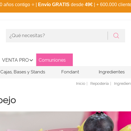
0 años contigo
⭐
|
Envío GRATIS
desde
49€
| + 600.000 client
VENTA PRO
Comuniones
Cajas, Bases y Stands
Fondant
Ingredientes
Inicio
Repostería
Ingredien
pejo