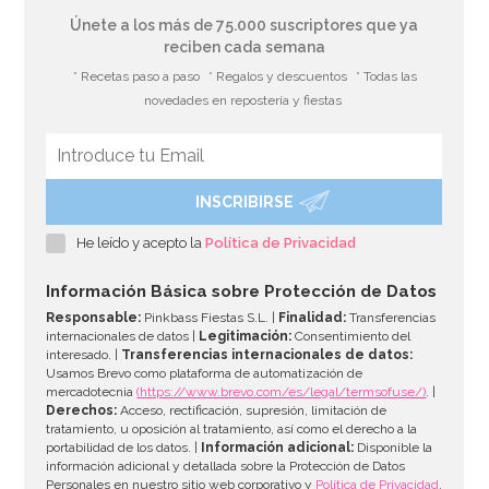
Únete a los más de 75.000 suscriptores que ya
reciben cada semana
* Recetas paso a paso
* Regalos y descuentos
* Todas las
novedades en repostería y fiestas
INSCRIBIRSE
He leído y acepto la
Política de Privacidad
Información Básica sobre Protección de Datos
Responsable:
Pinkbass Fiestas S.L. |
Finalidad:
Transferencias
internacionales de datos |
Legitimación:
Consentimiento del
interesado. |
Transferencias internacionales de datos:
Usamos Brevo como plataforma de automatización de
mercadotecnia
(https://www.brevo.com/es/legal/termsofuse/)
. |
Derechos:
Acceso, rectificación, supresión, limitación de
tratamiento, u oposición al tratamiento, así como el derecho a la
portabilidad de los datos. |
Información adicional:
Disponible la
información adicional y detallada sobre la Protección de Datos
Personales en nuestro sitio web corporativo y
Política de Privacidad
.