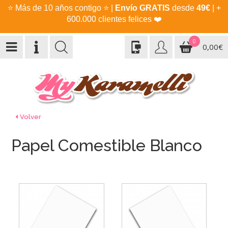
⭐
Más de 10 años contigo
⭐
|
Envío GRATIS
desde
49€
| +
600.000 clientes felices
❤️
0
0,00€
Volver
Papel Comestible Blanco