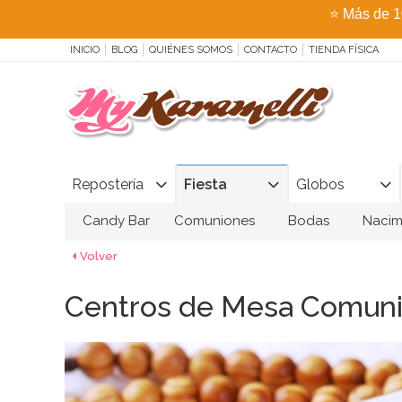
⭐
Más de 1
INICIO
BLOG
QUIÉNES SOMOS
CONTACTO
TIENDA FÍSICA
Repostería
Fiesta
Globos
Candy Bar
Comuniones
Bodas
Nacim
Volver
Centros de Mesa Comun