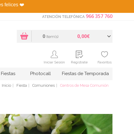
es felices
❤️
966 357 760
ATENCIÓN TELEFÓNICA
0
0,00€
Item(s)
Iniciar Sesión
Regístrate
Favoritos
Fiestas
Photocall
Fiestas de Temporada
Inicio
Fiesta
Comuniones
Centros de Mesa Comunión