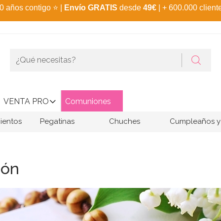
0 años contigo
⭐
|
Envío GRATIS
desde
49€
| + 600.000 client
VENTA PRO
Comuniones
ientos
Pegatinas
Chuches
Cumpleaños y 
ión