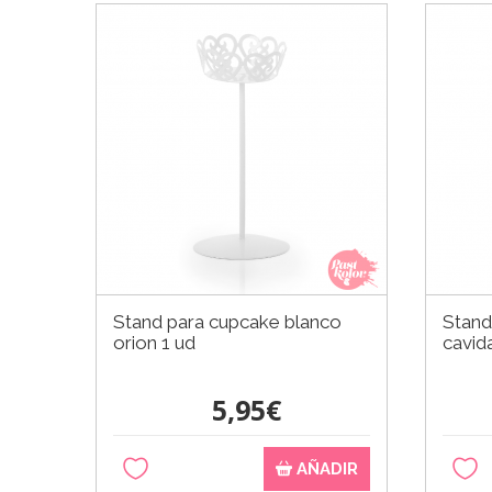
Stand para cupcake blanco
Stand
orion 1 ud
cavid
5,95€
AÑADIR