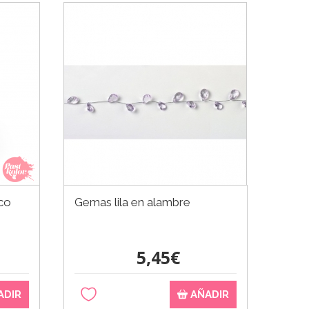
co
Gemas lila en alambre
5,45€
ADIR
AÑADIR