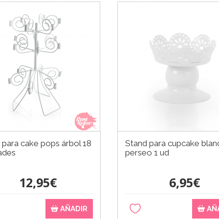
 para cake pops árbol 18
Stand para cupcake blan
ades
perseo 1 ud
12,95€
6,95€
AÑADIR
AÑ