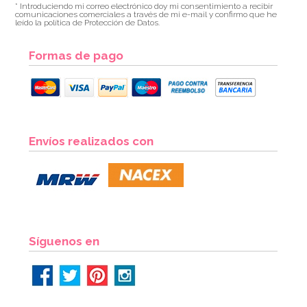
* Introduciendo mi correo electrónico doy mi consentimiento a recibir
Globo Foil Harry Potter Hogwarts Houses 45 cm
comunicaciones comerciales a través de mi e-mail y confirmo que he
leído la política de Protección de Datos.
3,50€
Formas de pago
AÑADIR
Envíos realizados con
Síguenos en