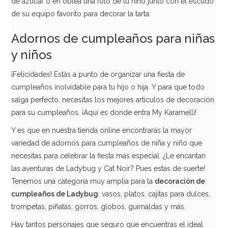
de azúcar o en oblea una foto de tu niño junto con el escudo
de su equipo favorito para decorar la tarta.
Adornos de cumpleaños para niñas
y niños
¡Felicidades! Estás a punto de organizar una fiesta de
cumpleaños inolvidable para tu hijo o hija. Y para que todo
salga perfecto, necesitas los mejores artículos de decoración
para su cumpleaños. ¡Aquí es donde entra My Karamelli!
Y es que en nuestra tienda online encontrarás la mayor
variedad de adornos para cumpleaños de niña y niño que
Set de 4 Cortadores para Tarta de Fútbol
necesitas para celebrar la fiesta más especial. ¿Le encantan
las aventuras de Ladybug y Cat Noir? Pues estás de suerte!
4,65€
Tenemos una categoría muy amplia para la
decoración de
cumpleaños de Ladybug
: vasos, platos, cajitas para dulces,
trompetas, piñatas, gorros, globos, guirnaldas y más.
Hay tantos personajes que seguro que encuentras el ideal
AÑADIR