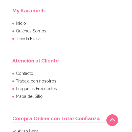
My Karamelli
Guirnalda Sonic The Hedgehog 2,3 mts
Inicio
Quiénes Somos
4,95€
Tienda Física
Atención al Cliente
AÑADIR
Contacto
Trabaja con nosotros
Preguntas Frecuentes
Mapa del Sitio
Compra Online con Total Confianza
Aviso Legal