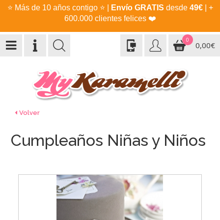
⭐
Más de 10 años contigo
⭐
|
Envío GRATIS
desde
49€
| +
600.000 clientes felices
❤️
0
0,00€
Volver
Cumpleaños Niñas y Niños