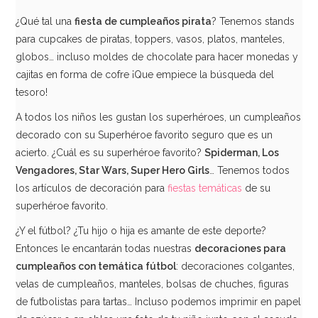
¿Qué tal una
fiesta de cumpleaños pirata
? Tenemos stands
para cupcakes de piratas, toppers, vasos, platos, manteles,
globos… incluso moldes de chocolate para hacer monedas y
cajitas en forma de cofre ¡Que empiece la búsqueda del
tesoro!
A todos los niños les gustan los superhéroes, un cumpleaños
decorado con su Superhéroe favorito seguro que es un
acierto. ¿Cuál es su superhéroe favorito?
Spiderman, Los
Vengadores, Star Wars, Super Hero Girls
… Tenemos todos
Pack 16 servilletas Balón de Fútbol
los artículos de decoración para
fiestas temáticas
de su
superhéroe favorito.
3,00€
¿Y el fútbol? ¿Tu hijo o hija es amante de este deporte?
Entonces le encantarán todas nuestras
decoraciones para
cumpleaños con temática fútbol
: decoraciones colgantes,
AÑADIR
velas de cumpleaños, manteles, bolsas de chuches, figuras
de futbolistas para tartas… Incluso podemos imprimir en papel