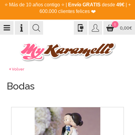
⭐
Más de 10 años contigo
⭐
|
Envío GRATIS
desde
49€
| +
600.000 clientes felices
❤️
0
0,00€
Volver
Bodas