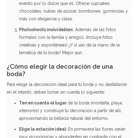
evento por lo dulce que es. Ofrece cupcakes,
AÑADIR
chocolates, nubes de azúcar, bombones, gominolas y
más con elegancia y clase.
Photoshoots
inolvidables:
Además de las fotos
formales con la familia y amigos. ¡Incluye fotos
creativas y espontáneas! ¿Y si van de la mano de la
temática de tu boda? Mejor aún.
¿Cómo elegir la decoración de una
boda?
Para elegir la decoración ideal para tu boda y no desfallecer
en el intento, debes tomar en cuenta lo siguiente:
Ten en cuenta el
lugar
de la boda (montaña, playa,
interiores) y construye tu decoración a partir de allí,
aprovechando la belleza natural del entorno.
Topper para tarta negro - pareja bailando feliz
Elige la estación
ideal:
En primavera las flores serán
muy económicas y abundantes en contraste con el