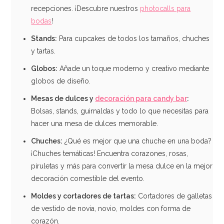
recepciones. ¡Descubre nuestros
photocalls para
bodas
!
Stands:
Para cupcakes de todos los tamaños, chuches
y tartas.
Globos:
Añade un toque moderno y creativo mediante
globos de diseño.
Mesas de dulces y
decoración para candy bar
:
Bolsas, stands, guirnaldas y todo lo que necesitas para
Flor Otoño de Oblea Pastel 12,5 cm - Dekora
hacer una mesa de dulces memorable.
7,95€
Chuches:
¿Qué es mejor que una chuche en una boda?
¡Chuches temáticas! Encuentra corazones, rosas,
piruletas y más para convertir la mesa dulce en la mejor
decoración comestible del evento.
AÑADIR
Moldes y cortadores de
tartas:
Cortadores de galletas
de vestido de novia, novio, moldes con forma de
corazón.