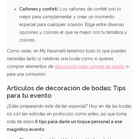
Cañones y
confeti:
Los cañones de confeti son lo
mejor para complementar y crear un momento
especial para cualquier ocasión. Elige entre diversas
opciones y colores el que va mejor con tu temática y
colores.
Como verás, en My Karamelli tenemos todo lo que puedes
necesitas tanto si celebras una boda como si quieres
comprar elementos de
decoración para cumple de adulto
o
para una comunión.
Artículos de decoración de bodas: Tips
Stand de 2 Pisos con Platos de Pizarra
para tu evento
44,95€
¿Estás preparando este día tan especial? Hoy en día las bodas
no son tan estrictas en protocolo como antes, así que toma
nota de estos
6 tips para darle un toque personal a ese
magnífico evento
:
AÑADIR