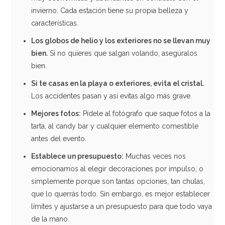
2,95€
invierno. Cada estación tiene su propia belleza y
características.
Los globos de helio y los exteriores no se llevan muy
AÑADIR
bien.
Si no quieres que salgan volando, asegúralos
bien.
Si te casas en la playa o exteriores, evita el cristal.
Los accidentes pasan y así evitas algo más grave.
Mejores
fotos:
Pídele al fotógrafo que saque fotos a la
tarta, al candy bar y cualquier elemento comestible
antes del evento.
Establece un
presupuesto:
Muchas veces nos
emocionamos al elegir decoraciones por impulso, o
simplemente porque son tantas opciones, tan chulas,
que lo querrás todo. Sin embargo, es mejor establecer
límites y ajustarse a un presupuesto para que todo vaya
de la mano.
Pack de 12 Globos Cristal Corazones 3 Tintas