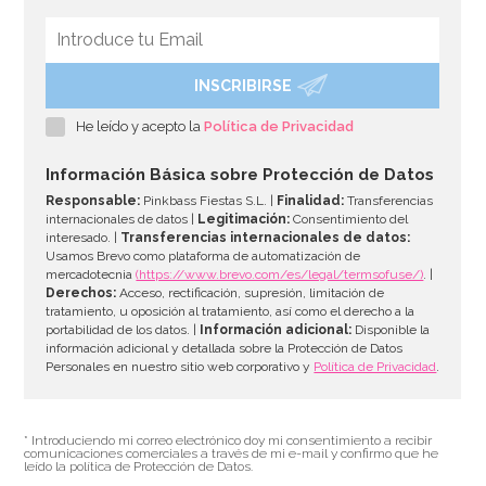
Globos LED Fuegos Artificiales
INSCRIBIRSE
5,49€
He leído y acepto la
Política de Privacidad
Información Básica sobre Protección de Datos
Responsable:
Pinkbass Fiestas S.L. |
Finalidad:
Transferencias
AÑADIR
internacionales de datos |
Legitimación:
Consentimiento del
interesado. |
Transferencias internacionales de datos:
Usamos Brevo como plataforma de automatización de
mercadotecnia
(https://www.brevo.com/es/legal/termsofuse/)
. |
Derechos:
Acceso, rectificación, supresión, limitación de
tratamiento, u oposición al tratamiento, así como el derecho a la
portabilidad de los datos. |
Información adicional:
Disponible la
información adicional y detallada sobre la Protección de Datos
Personales en nuestro sitio web corporativo y
Política de Privacidad
.
* Introduciendo mi correo electrónico doy mi consentimiento a recibir
comunicaciones comerciales a través de mi e-mail y confirmo que he
leído la política de Protección de Datos.