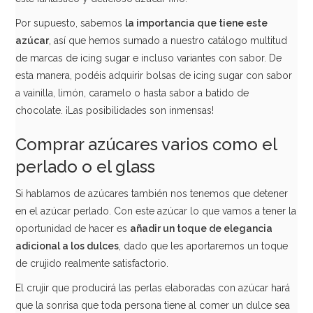
Por supuesto, sabemos
la importancia que tiene este
azúcar
, así que hemos sumado a nuestro catálogo multitud
de marcas de icing sugar e incluso variantes con sabor. De
esta manera, podéis adquirir bolsas de icing sugar con sabor
Azúcar para Algodón de Azúcar Rojo 1 Kg - Sabor Cereza
a vainilla, limón, caramelo o hasta sabor a batido de
chocolate. ¡Las posibilidades son inmensas!
10,70€
Comprar azúcares varios como el
perlado o el glass
AÑADIR
Si hablamos de azúcares también nos tenemos que detener
en el azúcar perlado. Con este azúcar lo que vamos a tener la
oportunidad de hacer es
añadir un toque de elegancia
adicional a los dulces
, dado que les aportaremos un toque
de crujido realmente satisfactorio.
El crujir que producirá las perlas elaboradas con azúcar hará
que la sonrisa que toda persona tiene al comer un dulce sea