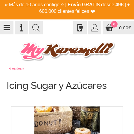
⭐
Más de 10 años contigo
⭐
|
Envío GRATIS
desde
49€
| +
600.000 clientes felices
❤️
0
0,00€
Volver
Icing Sugar y Azúcares