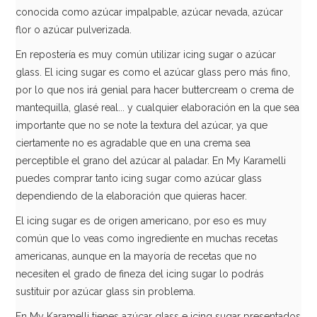
conocida como azúcar impalpable, azúcar nevada, azúcar
flor o azúcar pulverizada.
En repostería es muy común utilizar icing sugar o azúcar
glass. El icing sugar es como el azúcar glass pero más fino,
por lo que nos irá genial para hacer buttercream o crema de
mantequilla, glasé real... y cualquier elaboración en la que sea
importante que no se note la textura del azúcar, ya que
ciertamente no es agradable que en una crema sea
perceptible el grano del azúcar al paladar. En My Karamelli
puedes comprar tanto icing sugar como azúcar glass
dependiendo de la elaboración que quieras hacer.
Isomalt 125gr Städter
El icing sugar es de origen americano, por eso es muy
común que lo veas como ingrediente en muchas recetas
5,50€
americanas, aunque en la mayoría de recetas que no
necesiten el grado de fineza del icing sugar lo podrás
sustituir por azúcar glass sin problema.
AÑADIR
En My Karamelli tienes azúcar glass e icing sugar presentados