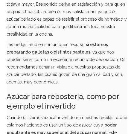
todavía mayor. Ese sonido deriva en satisfacción y para quien
prepara el pastel también es muy satisfactorio, ya que el
azúcar perlado es capaz de resistir el proceso de horneado y
aporta mucha facilidad para que liberemos toda nuestra
creatividad en la cocina.
Las perlas también son un buen recurso
si estamos
preparando galletas o distintos pasteles
, ya que nos
Azúcar Moreno de Caña 500gr
pueden servir como un excelente recurso de decoración. Os
recomendamos echar un vistazo a nuestras propuestas de
4,95€
azúcar perlado, las cuales gozan de una gran calidad y son,
además, muy económicas.
Azúcar para repostería, como por
AÑADIR
ejemplo el invertido
Cuando utilizamos azúcar invertido en nuestras recetas lo que
estamos haciendo es usar un tipo de azúcar cuyo
poder
endulzante es muy superior al del azúcar normal
. Este