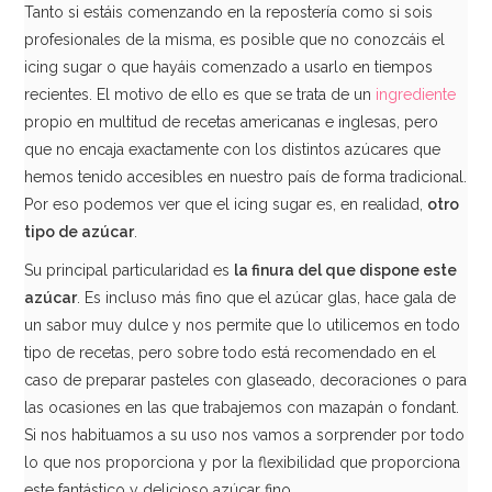
Tanto si estáis comenzando en la repostería como si sois
profesionales de la misma, es posible que no conozcáis el
icing sugar o que hayáis comenzado a usarlo en tiempos
Azúcar Perlado para Roscón y Gofres 700 gr
recientes. El motivo de ello es que se trata de un
ingrediente
propio en multitud de recetas americanas e inglesas, pero
7,95€
que no encaja exactamente con los distintos azúcares que
hemos tenido accesibles en nuestro país de forma tradicional.
Por eso podemos ver que el icing sugar es, en realidad,
otro
tipo de azúcar
.
AÑADIR
Su principal particularidad es
la finura del que dispone este
azúcar
. Es incluso más fino que el azúcar glas, hace gala de
un sabor muy dulce y nos permite que lo utilicemos en todo
tipo de recetas, pero sobre todo está recomendado en el
caso de preparar pasteles con glaseado, decoraciones o para
las ocasiones en las que trabajemos con mazapán o fondant.
Si nos habituamos a su uso nos vamos a sorprender por todo
lo que nos proporciona y por la flexibilidad que proporciona
este fantástico y delicioso azúcar fino.