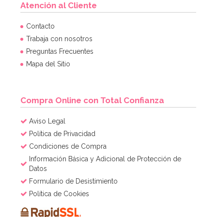
Atención al Cliente
Algodón de Azúcar Azul Sabor Cola 160 gr -
Scrapcooking
Contacto
6,50€
Trabaja con nosotros
Preguntas Frecuentes
Mapa del Sitio
AÑADIR
Compra Online con Total Confianza
Aviso Legal
Política de Privacidad
Condiciones de Compra
Información Básica y Adicional de Protección de
Datos
Formulario de Desistimiento
Política de Cookies