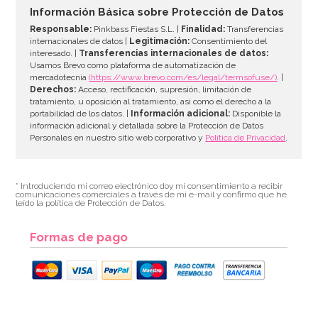
Información Básica sobre Protección de Datos
Responsable:
Pinkbass Fiestas S.L. |
Finalidad:
Transferencias
AÑADIR
internacionales de datos |
Legitimación:
Consentimiento del
interesado. |
Transferencias internacionales de datos:
Usamos Brevo como plataforma de automatización de
mercadotecnia
(https://www.brevo.com/es/legal/termsofuse/)
. |
Derechos:
Acceso, rectificación, supresión, limitación de
tratamiento, u oposición al tratamiento, así como el derecho a la
portabilidad de los datos. |
Información adicional:
Disponible la
información adicional y detallada sobre la Protección de Datos
Personales en nuestro sitio web corporativo y
Política de Privacidad
.
* Introduciendo mi correo electrónico doy mi consentimiento a recibir
comunicaciones comerciales a través de mi e-mail y confirmo que he
leído la política de Protección de Datos.
Formas de pago
Icing Sugar 1 Kg - Azucren