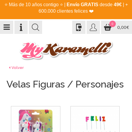
⭐
Más de 10 años contigo
⭐
|
Envío GRATIS
desde
49€
| +
600.000 clientes felices
❤️
0
0,00€
Volver
Velas Figuras / Personajes