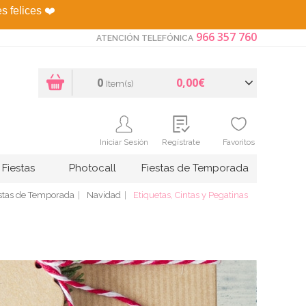
es felices
❤️
966 357 760
ATENCIÓN TELEFÓNICA
0
0,00€
Item(s)
Iniciar Sesión
Regístrate
Favoritos
Fiestas
Photocall
Fiestas de Temporada
stas de Temporada
Navidad
Etiquetas, Cintas y Pegatinas