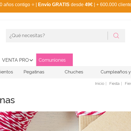
0 años contigo
⭐
|
Envío GRATIS
desde
49€
| + 600.000 client
VENTA PRO
Comuniones
ientos
Pegatinas
Chuches
Cumpleaños y 
Inicio
Fiesta
Fie
inas