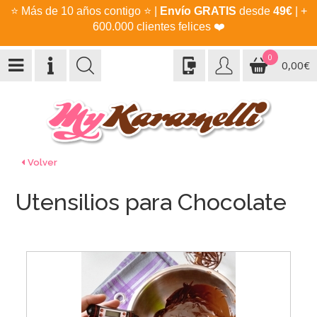
⭐
Más de 10 años contigo
⭐
|
Envío GRATIS
desde
49€
| +
600.000 clientes felices
❤️
0
0,00€
Volver
Utensilios para Chocolate