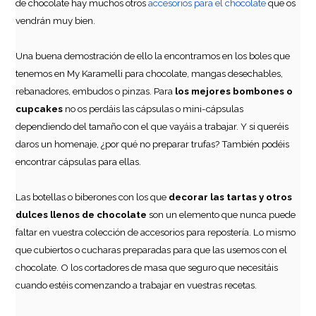
de chocolate hay muchos otros
accesorios para el chocolate
que os
vendrán muy bien.
Una buena demostración de ello la encontramos en los boles que
tenemos en My Karamelli para chocolate, mangas desechables,
rebanadores, embudos o pinzas. Para
los mejores bombones o
cupcakes
no os perdáis las cápsulas o mini-cápsulas
dependiendo del tamaño con el que vayáis a trabajar. Y si queréis
daros un homenaje, ¿por qué no preparar trufas? También podéis
encontrar cápsulas para ellas.
Caja para Galletas Kraft - 20,2 x 15,7 x 6 cm
Las botellas o biberones con los que
decorar las tartas y otros
1,10€
dulces llenos de chocolate
son un elemento que nunca puede
faltar en vuestra colección de accesorios para repostería. Lo mismo
que cubiertos o cucharas preparadas para que las usemos con el
chocolate. O los cortadores de masa que seguro que necesitáis
AÑADIR
cuando estéis comenzando a trabajar en vuestras recetas.