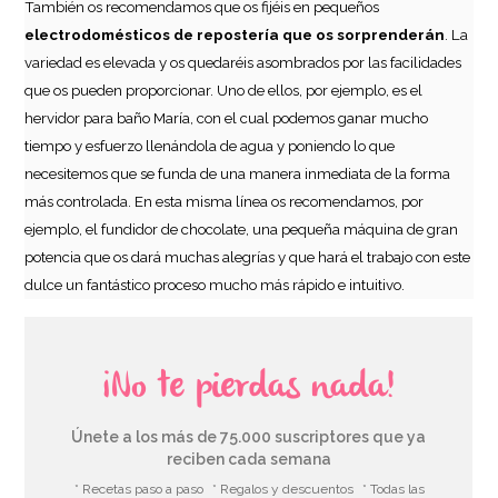
También os recomendamos que os fijéis en pequeños
electrodomésticos de repostería que os sorprenderán
. La
variedad es elevada y os quedaréis asombrados por las facilidades
que os pueden proporcionar. Uno de ellos, por ejemplo, es el
hervidor para baño María, con el cual podemos ganar mucho
tiempo y esfuerzo llenándola de agua y poniendo lo que
necesitemos que se funda de una manera inmediata de la forma
más controlada. En esta misma línea os recomendamos, por
ejemplo, el fundidor de chocolate, una pequeña máquina de gran
potencia que os dará muchas alegrías y que hará el trabajo con este
dulce un fantástico proceso mucho más rápido e intuitivo.
Set Cápsulas Mini Cupcake Marrones 100 ud - House of
Marie
¡No te pierdas nada!
3,50€
Únete a los más de 75.000 suscriptores que ya
reciben cada semana
AÑADIR
* Recetas paso a paso
* Regalos y descuentos
* Todas las