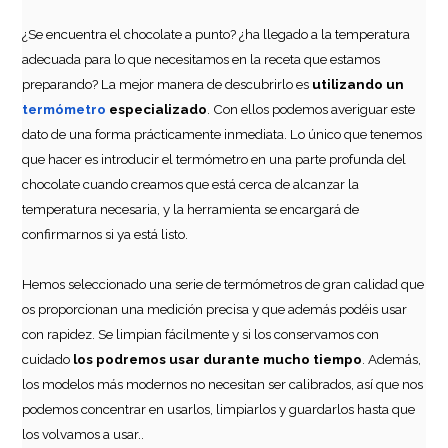
¿Se encuentra el chocolate a punto? ¿ha llegado a la temperatura
adecuada para lo que necesitamos en la receta que estamos
Juego de Rejilla y Molde para Bañar Dulces Wilton
preparando? La mejor manera de descubrirlo es
utilizando un
termómetro
especializado
. Con ellos podemos averiguar este
14,95€
dato de una forma prácticamente inmediata. Lo único que tenemos
que hacer es introducir el termómetro en una parte profunda del
chocolate cuando creamos que está cerca de alcanzar la
temperatura necesaria, y la herramienta se encargará de
AÑADIR
confirmarnos si ya está listo.
Hemos seleccionado una serie de termómetros de gran calidad que
os proporcionan una medición precisa y que además podéis usar
con rapidez. Se limpian fácilmente y si los conservamos con
cuidado
los podremos usar durante mucho tiempo
. Además,
los modelos más modernos no necesitan ser calibrados, así que nos
podemos concentrar en usarlos, limpiarlos y guardarlos hasta que
los volvamos a usar..