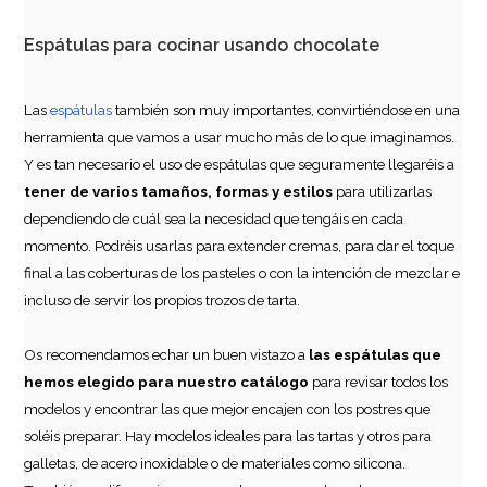
Espátulas para cocinar usando chocolate
Las
espátulas
también son muy importantes, convirtiéndose en una
herramienta que vamos a usar mucho más de lo que imaginamos.
Espátula para Galletas Roja Jumbo
Y es tan necesario el uso de espátulas que seguramente llegaréis a
tener de varios tamaños, formas y estilos
para utilizarlas
8,49€
dependiendo de cuál sea la necesidad que tengáis en cada
momento. Podréis usarlas para extender cremas, para dar el toque
final a las coberturas de los pasteles o con la intención de mezclar e
AÑADIR
incluso de servir los propios trozos de tarta.
Os recomendamos echar un buen vistazo a
las espátulas que
hemos elegido para nuestro catálogo
para revisar todos los
modelos y encontrar las que mejor encajen con los postres que
soléis preparar. Hay modelos ideales para las tartas y otros para
galletas, de acero inoxidable o de materiales como silicona.