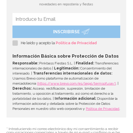
novedades en repostería y fiestas
INSCRIBIRSE
He leído y acepto la
Política de Privacidad
Información Básica sobre Protección de Datos
Responsable:
Pinkbass Fiestas S.L. |
Finalidad:
Transferencias
internacionales de datos |
Legitimación:
Consentimiento del
interesado. |
Transferencias internacionales de datos:
Usamos Brevo como plataforma de automatización de
mercadotecnia
(https://www.brevo.com/es/legal/termsofuse/)
. |
Derechos:
Acceso, rectificación, supresión, limitación de
tratamiento, u oposición al tratamiento, así como el derecho a la
portabilidad de los datos. |
Información adicional:
Disponible la
Termómetro Digital Infrarrojos Pro - Taylor
información adicional y detallada sobre la Protección de Datos
Personales en nuestro sitio web corporativo y
Política de Privacidad
.
49,95€
* Introduciendo mi correo electrónico doy mi consentimiento a recibir
comunicaciones comerciales a través de mi e-mail y confirmo que he