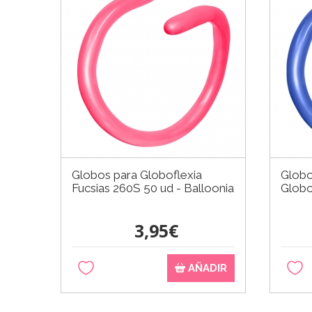
Globos para Globoflexia
Globo
Fucsias 260S 50 ud - Balloonia
Globo
3,95€
AÑADIR