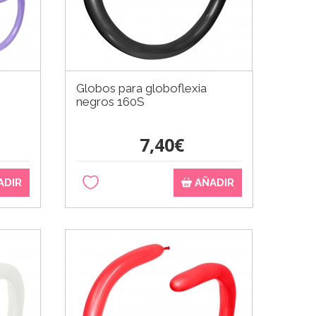
Globos para globoflexia
negros 160S
7,40€
ADIR
AÑADIR