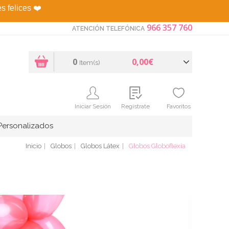
es felices
❤️
966 357 760
ATENCIÓN TELEFÓNICA
0
0,00€
Item(s)
Iniciar Sesión
Regístrate
Favoritos
Personalizados
Inicio
Globos
Globos Látex
Globos Globoflexia