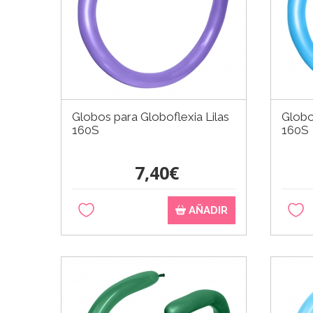
Globos para Globoflexia Lilas
Globo
160S
160S
7,40€
AÑADIR