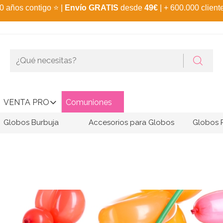
0 años contigo
⭐
|
Envío GRATIS
desde
49€
| + 600.000 client
VENTA PRO
Comuniones
Globos Burbuja
Accesorios para Globos
Globos 