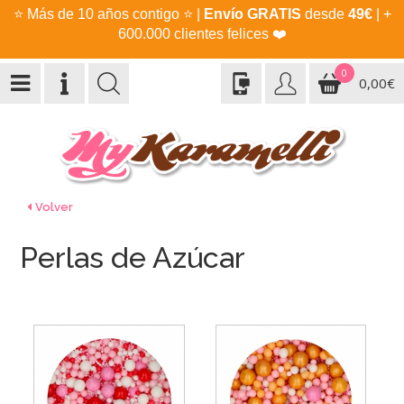
⭐
Más de 10 años contigo
⭐
|
Envío GRATIS
desde
49€
| +
600.000 clientes felices
❤️
0
0,00€
Volver
Perlas de Azúcar