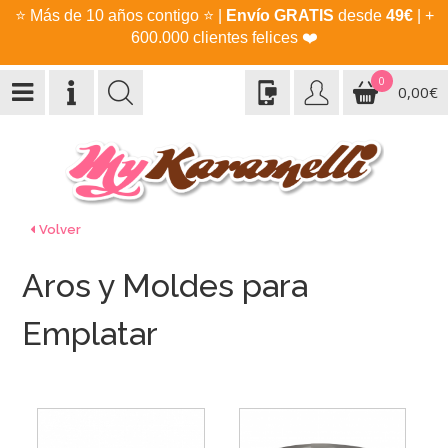
⭐
Más de 10 años contigo
⭐
|
Envío GRATIS
desde
49€
| +
600.000 clientes felices
❤️
0
0,00€
Volver
Aros y Moldes para
Emplatar