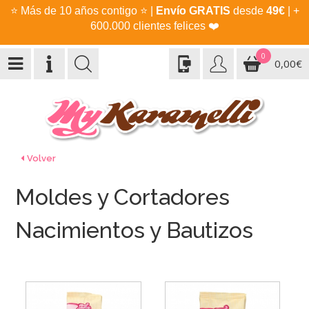
⭐
Más de 10 años contigo
⭐
|
Envío GRATIS
desde
49€
| +
600.000 clientes felices
❤️
0
0,00€
Volver
Moldes y Cortadores
Nacimientos y Bautizos