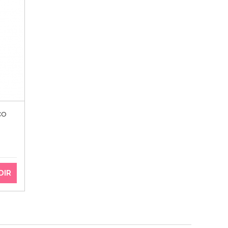
co
DIR