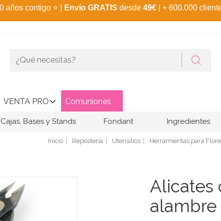
0 años contigo
⭐
|
Envío GRATIS
desde
49€
| + 600.000 client
VENTA PRO
Comuniones
Cajas, Bases y Stands
Fondant
Ingredientes
Inicio
Repostería
Utensilios
Herramientas para Flore
Alicates
alambre