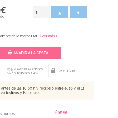
0
€
▲
▼
ido
 alambre de la marca PME.
( Ver más )
AÑADIR A LA CESTA
GRATIS PARA PEDIDOS
PAGO SEGURO
SUPERIORES A 45€
antes de las 16:00 h y recíbelo entre el 10 y el 11
vo festivos y Baleares)
FAVORITOS