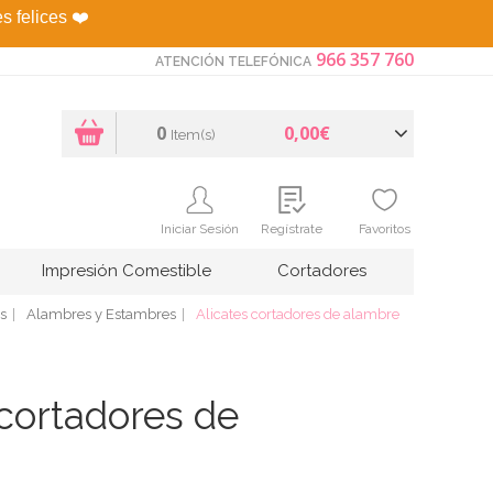
es felices
❤️
966 357 760
ATENCIÓN TELEFÓNICA
0
0,00€
Item(s)
Iniciar Sesión
Regístrate
Favoritos
Impresión Comestible
Cortadores
s
Alambres y Estambres
Alicates cortadores de alambre
 cortadores de