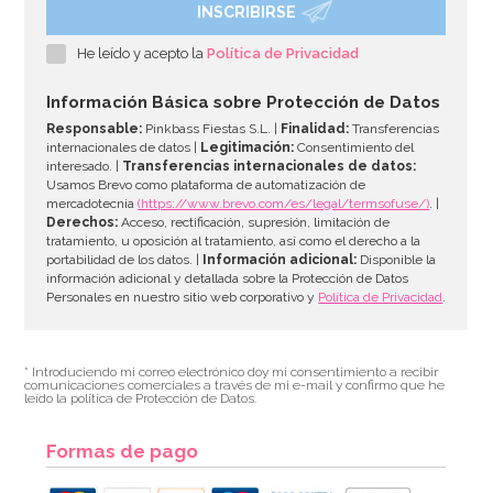
INSCRIBIRSE
Molde de Silicona Gingerbread House & Santa
He leído y acepto la
Política de Privacidad
6,95€
6,95€
Información Básica sobre Protección de Datos
Responsable:
Pinkbass Fiestas S.L. |
Finalidad:
Transferencias
internacionales de datos |
Legitimación:
Consentimiento del
interesado. |
Transferencias internacionales de datos:
AÑADIR
Usamos Brevo como plataforma de automatización de
mercadotecnia
(https://www.brevo.com/es/legal/termsofuse/)
. |
Derechos:
Acceso, rectificación, supresión, limitación de
tratamiento, u oposición al tratamiento, así como el derecho a la
portabilidad de los datos. |
Información adicional:
Disponible la
información adicional y detallada sobre la Protección de Datos
Personales en nuestro sitio web corporativo y
Política de Privacidad
.
* Introduciendo mi correo electrónico doy mi consentimiento a recibir
comunicaciones comerciales a través de mi e-mail y confirmo que he
leído la política de Protección de Datos.
Formas de pago