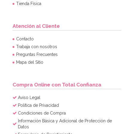
Tienda Física
Atención al Cliente
Molde Great Impressions Shoes 2
Contacto
Trabaja con nosotros
Preguntas Frecuentes
12,95€
Mapa del Sitio
AÑADIR
Compra Online con Total Confianza
Aviso Legal
Política de Privacidad
Condiciones de Compra
Información Básica y Adicional de Protección de
Datos