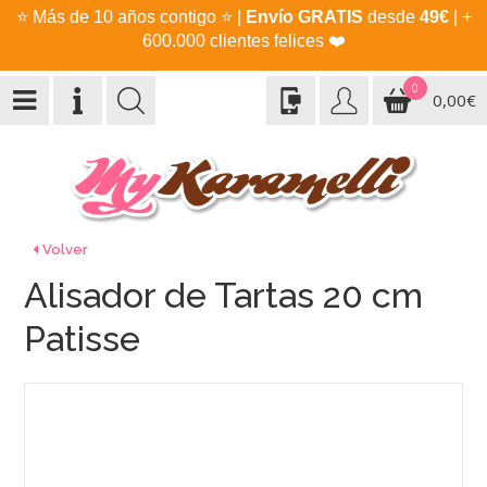
⭐
Más de 10 años contigo
⭐
|
Envío GRATIS
desde
49€
| +
600.000 clientes felices
❤️
0
0,00€
Volver
Alisador de Tartas 20 cm
Patisse