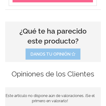
¿Qué te ha parecido
este producto?
DANOS TU OPINIÓN
Opiniones de los Clientes
Aroma concentrado de Mango 10 ml - Chef Delice
Este artículo no dispone aún de valoraciones. ¡Se el
2,40€
primero en valorarlo!