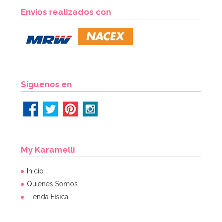
Aroma concentrado de Frambuesa 10 ml - Chef Delice
Envíos realizados con
2,40€
AÑADIR
Síguenos en
My Karamelli
Inicio
Quiénes Somos
Tienda Física