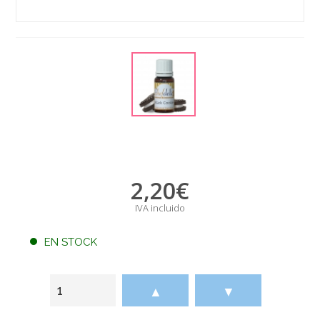
2,20
€
IVA incluido
EN STOCK
▲
▼