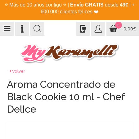
⭐
Más de 10 años contigo
⭐
|
Envío GRATIS
desde
49€
| +
600.000 clientes felices
❤️
0
0,00€
Volver
Aroma Concentrado de
Black Cookie 10 ml - Chef
Delice