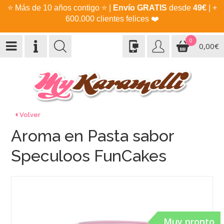
⭐
Más de 10 años contigo
⭐
|
Envío GRATIS
desde
49€
| +
600.000 clientes felices
❤️
0
0,00€
Volver
Aroma en Pasta sabor
Speculoos FunCakes
Muy pronto