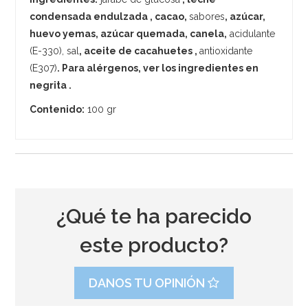
condensada endulzada
, cacao,
sabores
, azúcar,
huevo
yemas, azúcar quemada, canela,
acidulante
(E-330), sal
,
aceite de cacahuetes ,
antioxidante
(E307)
. Para alérgenos, ver los ingredientes en
negrita .
Contenido:
100 gr
¿Qué te ha parecido
este producto?
DANOS TU OPINIÓN