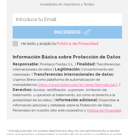
novedades en repostería y fiestas
INSCRIBIRSE
He leído y acepto la
Política de Privacidad
Información Básica sobre Protección de Datos
Responsable:
Pinkbass Fiestas S.L. |
Finalidad:
Transferencias
internacionales de datos |
Legitimación:
Consentimiento del
interesado. |
Transferencias internacionales de datos:
Usamos Brevo como plataforma de automatización de
mercadotecnia
(https://www.brevo.com/es/legal/termsofuse/)
. |
Derechos:
Acceso, rectificación, supresión, limitación de
tratamiento, u oposición al tratamiento, así como el derecho a la
portabilidad de los datos. |
Información adicional:
Disponible la
información adicional y detallada sobre la Protección de Datos
Personales en nuestro sitio web corporativo y
Política de Privacidad
.
* Introduciendo mi correo electrónico doy mi consentimiento a recibir
comunicaciones comerciales a través de mi e-mail y confirmo que he