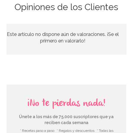
Opiniones de los Clientes
Baker Twine baby girl
Este artículo no dispone aún de valoraciones. ¡Se el
3,15€
primero en valorarlo!
AÑADIR
¡No te pierdas nada!
Únete a los más de 75.000 suscriptores que ya
reciben cada semana
* Recetas paso a paso
* Regalos y descuentos
* Todas las