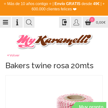
⭐
Más de 10 años contigo
⭐
|
Envío GRATIS
desde
49€
| +
600.000 clientes felices
❤️
0
0,00€
Volver
Bakers twine rosa 20mts
Muy pronto