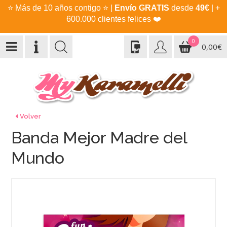
⭐
Más de 10 años contigo
⭐
|
Envío GRATIS
desde
49€
| +
600.000 clientes felices
❤️
0
0,00€
Volver
Banda Mejor Madre del
Mundo