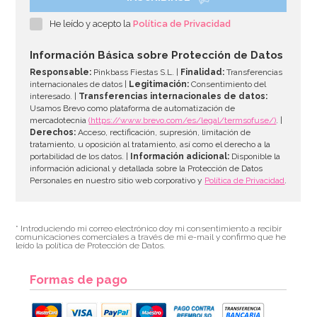
Topper Merry Christmas 11 x 10 cm
He leído y acepto la
Política de Privacidad
2,95€
Información Básica sobre Protección de Datos
Responsable:
Pinkbass Fiestas S.L. |
Finalidad:
Transferencias
internacionales de datos |
Legitimación:
Consentimiento del
interesado. |
Transferencias internacionales de datos:
AÑADIR
Usamos Brevo como plataforma de automatización de
mercadotecnia
(https://www.brevo.com/es/legal/termsofuse/)
. |
Derechos:
Acceso, rectificación, supresión, limitación de
tratamiento, u oposición al tratamiento, así como el derecho a la
portabilidad de los datos. |
Información adicional:
Disponible la
información adicional y detallada sobre la Protección de Datos
Personales en nuestro sitio web corporativo y
Política de Privacidad
.
* Introduciendo mi correo electrónico doy mi consentimiento a recibir
comunicaciones comerciales a través de mi e-mail y confirmo que he
leído la política de Protección de Datos.
Formas de pago