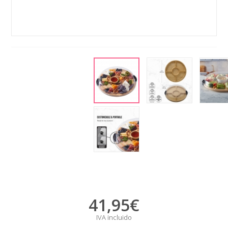
41,95
€
IVA incluido