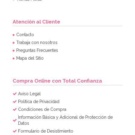
Atención al Cliente
Set de 10 Accesorios para Photocall Año Nuevo
Contacto
Trabaja con nosotros
Preguntas Frecuentes
5,99€
Mapa del Sitio
AÑADIR
Compra Online con Total Confianza
Aviso Legal
Política de Privacidad
Condiciones de Compra
Información Básica y Adicional de Protección de
Datos
Formulario de Desistimiento