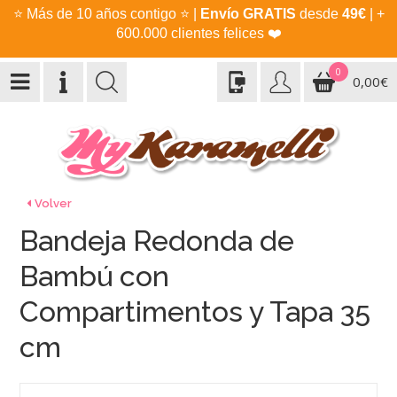
⭐
Más de 10 años contigo
⭐
|
Envío GRATIS
desde
49€
| +
600.000 clientes felices
❤️
0
0,00€
Volver
Bandeja Redonda de
Bambú con
Compartimentos y Tapa 35
cm