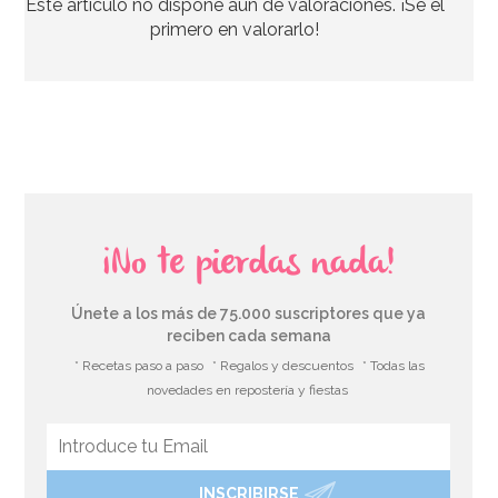
Este artículo no dispone aún de valoraciones. ¡Se el
2,95€
primero en valorarlo!
AÑADIR
¡No te pierdas nada!
Únete a los más de 75.000 suscriptores que ya
reciben cada semana
* Recetas paso a paso
* Regalos y descuentos
* Todas las
novedades en repostería y fiestas
INSCRIBIRSE