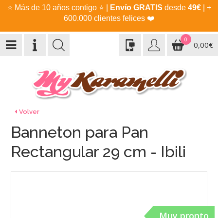
⭐
Más de 10 años contigo
⭐
|
Envío GRATIS
desde
49€
| +
600.000 clientes felices
❤️
0
0,00€
Volver
Banneton para Pan
Rectangular 29 cm - Ibili
Muy pronto