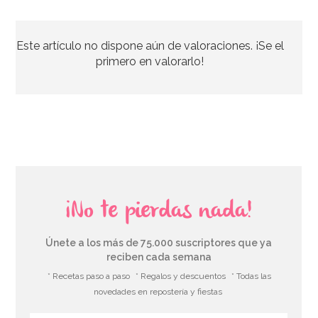
Caja para Tarta 4 Alturas Ajustables - 45 x 40 cm
Este artículo no dispone aún de valoraciones. ¡Se el
4,45€
4,95€
primero en valorarlo!
AÑADIR
¡No te pierdas nada!
Únete a los más de 75.000 suscriptores que ya
reciben cada semana
* Recetas paso a paso
* Regalos y descuentos
* Todas las
novedades en repostería y fiestas