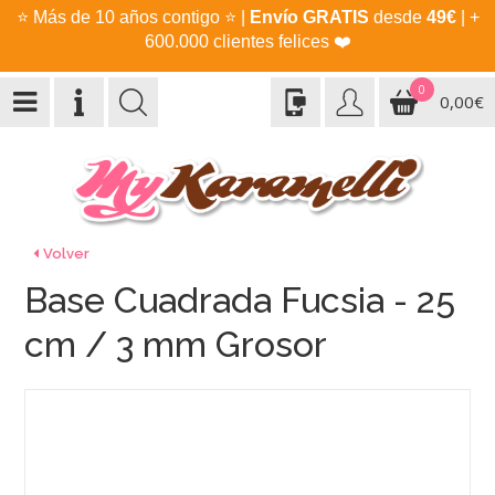
⭐
Más de 10 años contigo
⭐
|
Envío GRATIS
desde
49€
| +
600.000 clientes felices
❤️
0
0,00€
Volver
Base Cuadrada Fucsia - 25
cm / 3 mm Grosor