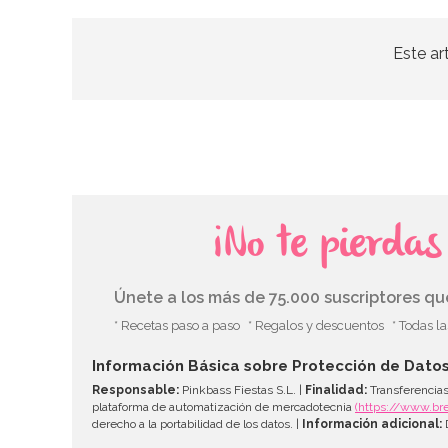
Este ar
¡No te pierda
Únete a los más de 75.000 suscriptores q
* Recetas paso a paso
* Regalos y descuentos
* Todas l
Información Básica sobre Protección de Dato
Responsable:
Pinkbass Fiestas S.L. |
Finalidad:
Transferencias
plataforma de automatización de mercadotecnia
(https://www.br
derecho a la portabilidad de los datos. |
Información adicional:
D