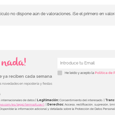
tículo no dispone aún de valoraciones. ¡Se el primero en valor
s nada!
He leído y acepto la
Política de 
ue ya reciben cada semana
as novedades en repostería y fiestas
s
 internacionales de datos |
Legitimación:
Consentimiento del interesado. |
Trans
evo.com/es/legal/termsofuse/)
. |
Derechos:
Acceso, rectificación, supresión, limi
isponible la información adicional y detallada sobre la Protección de Datos Persona