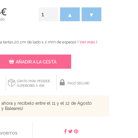
5
€
▲
▼
ido
ra tartas 20 cm de lado x 2 mm de espesor
( Ver más )
AÑADIR A LA CESTA
GRATIS PARA PEDIDOS
PAGO SEGURO
SUPERIORES A 45€
ahora y recíbelo entre el 11 y el 12 de Agosto
s y Baleares)
FAVORITOS