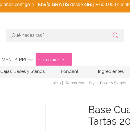
0 años contigo
⭐
|
Envío GRATIS
desde
49€
| + 600.000 client
VENTA PRO
Comuniones
Cajas, Bases y Stands
Fondant
Ingredientes
Inicio
Repostería
Cajas, Bases y Stands
Base Cua
Tartas 2