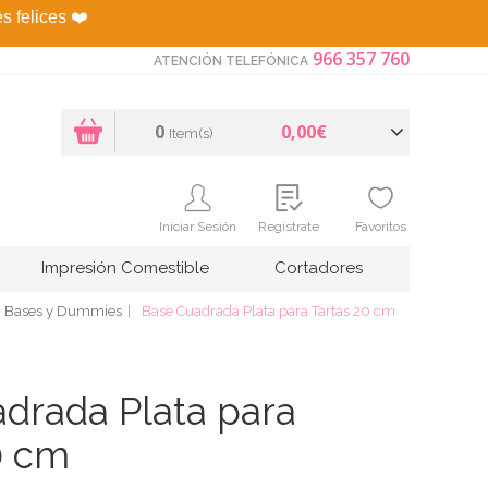
es felices
❤️
966 357 760
ATENCIÓN TELEFÓNICA
0
0,00€
Item(s)
Iniciar Sesión
Regístrate
Favoritos
Impresión Comestible
Cortadores
Bases y Dummies
Base Cuadrada Plata para Tartas 20 cm
drada Plata para
0 cm