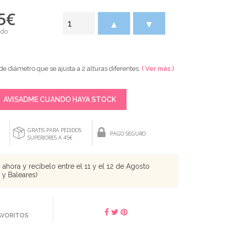
5
€
▲
▼
ido
de diámetro que se ajusta a 2 alturas diferentes.
( Ver más )
AVISADME CUANDO HAYA STOCK
GRATIS PARA PEDIDOS
PAGO SEGURO
SUPERIORES A 45€
ahora y recíbelo entre el 11 y el 12 de Agosto
s y Baleares)
FAVORITOS