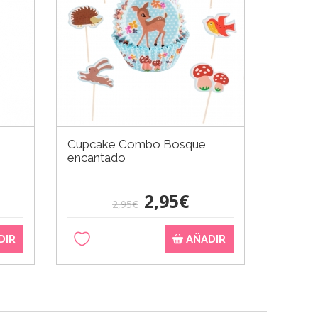
Cupcake Combo Bosque
Boquill
encantado
Estánd
2,95€
2,95€
DIR
AÑADIR