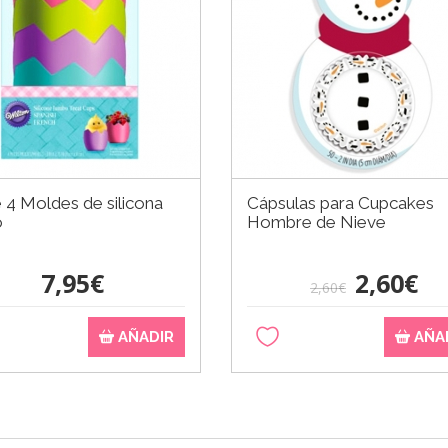
 4 Moldes de silicona
Cápsulas para Cupcakes
o
Hombre de Nieve
7,95€
2,60€
2,60€
AÑADIR
AÑA