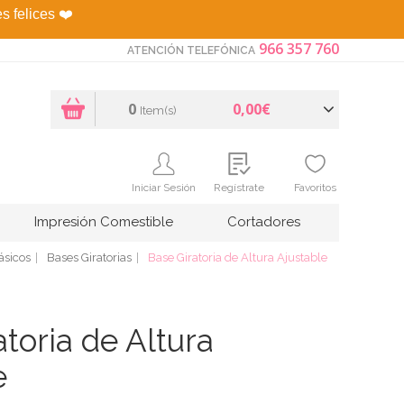
es felices
❤️
966 357 760
ATENCIÓN TELEFÓNICA
0
0,00€
Item(s)
Iniciar Sesión
Regístrate
Favoritos
Impresión Comestible
Cortadores
ásicos
Bases Giratorias
Base Giratoria de Altura Ajustable
toria de Altura
e