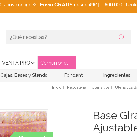
0 años contigo
⭐
|
Envío GRATIS
desde
49€
| + 600.000 client
VENTA PRO
Comuniones
Cajas, Bases y Stands
Fondant
Ingredientes
Inicio
Repostería
Utensilios
Utensilios B
Base Gira
Ajustabl