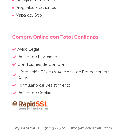
Preguntas Frecuentes
3,50€
Mapa del Sitio
AÑADIR
Compra Online con Total Confianza
Aviso Legal
Política de Privacidad
Condiciones de Compra
Información Básica y Adicional de Protección de
Datos
Formulario de Desistimiento
Política de Cookies
My Karamelli
966 357 760
info@mykaramelli.com