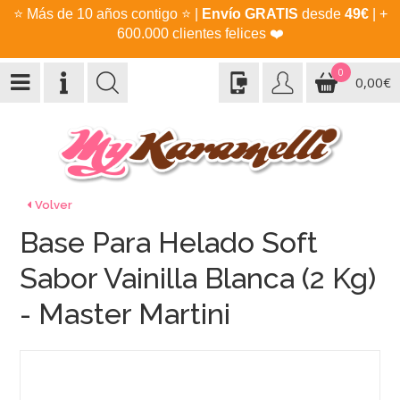
⭐
Más de 10 años contigo
⭐
|
Envío GRATIS
desde
49€
| +
600.000 clientes felices
❤️
0
0,00€
Volver
Base Para Helado Soft
Sabor Vainilla Blanca (2 Kg)
- Master Martini