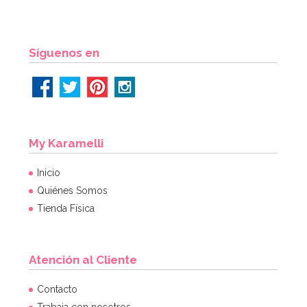
AÑADIR
Síguenos en
My Karamelli
Inicio
Quiénes Somos
Tienda Física
Atención al Cliente
Vela de Cumpleaños Branch 2D Trolls
Contacto
Trabaja con nosotros