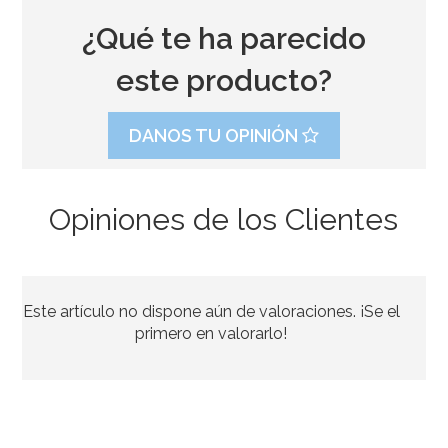
¿Qué te ha parecido
este producto?
DANOS TU OPINIÓN
Opiniones de los Clientes
Molde Redondo de 35 cm x 7,5 cm - PME
Este artículo no dispone aún de valoraciones. ¡Se el
25,33€
26,95€
primero en valorarlo!
AÑADIR