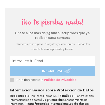
¡No te pierdas nada!
Únete a los más de 75.000 suscriptores que ya
reciben cada semana
* Recetas paso a paso
* Regalos y descuentos
* Todas las
novedades en repostería y fiestas
INSCRIBIRSE
Caja para Tarta 4 Alturas Ajustables - 45 x 40 cm
He leído y acepto la
Política de Privacidad
4,45€
4,95€
Información Básica sobre Protección de Datos
Responsable:
Pinkbass Fiestas S.L. |
Finalidad:
Transferencias
internacionales de datos |
Legitimación:
Consentimiento del
interesado. |
Transferencias internacionales de datos: