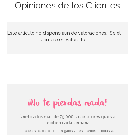
Opiniones de los Clientes
Caja para Tarta 4 Alturas Ajustables - 45 x 40 cm
Este artículo no dispone aún de valoraciones. ¡Se el
4,45€
4,95€
primero en valorarlo!
AÑADIR
¡No te pierdas nada!
Únete a los más de 75.000 suscriptores que ya
reciben cada semana
* Recetas paso a paso
* Regalos y descuentos
* Todas las