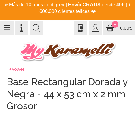
⭐
Más de 10 años contigo
⭐
|
Envío GRATIS
desde
49€
| +
600.000 clientes felices
❤️
0
0,00€
Volver
Base Rectangular Dorada y
Negra - 44 x 53 cm x 2 mm
Grosor