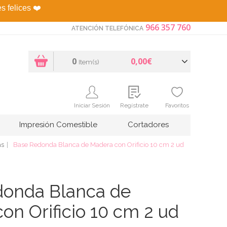
es felices
❤️
966 357 760
ATENCIÓN TELEFÓNICA
0
0,00€
Item(s)
Iniciar Sesión
Regístrate
Favoritos
Impresión Comestible
Cortadores
as
Base Redonda Blanca de Madera con Orificio 10 cm 2 ud
donda Blanca de
on Orificio 10 cm 2 ud