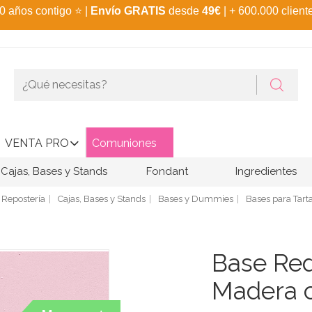
0 años contigo
⭐
|
Envío GRATIS
desde
49€
| + 600.000 client
VENTA PRO
Comuniones
Cajas, Bases y Stands
Fondant
Ingredientes
Repostería
Cajas, Bases y Stands
Bases y Dummies
Bases para Tart
Base Re
Madera c