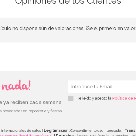
Opiniones de los Clientes
tículo no dispone aún de valoraciones. ¡Se el primero en valor
s nada!
He leído y acepto la
Política de 
ue ya reciben cada semana
as novedades en repostería y fiestas
s
 internacionales de datos |
Legitimación:
Consentimiento del interesado. |
Trans
evo.com/es/legal/termsofuse/)
. |
Derechos:
Acceso, rectificación, supresión, limi