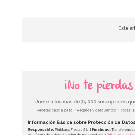
Este ar
¡No te pierda
Únete a los más de 75.000 suscriptores q
* Recetas paso a paso
* Regalos y descuentos
* Todas l
Información Básica sobre Protección de Dato
Responsable:
Pinkbass Fiestas S.L. |
Finalidad:
Transferencias
plataforma de automatización de mercadotecnia
(https://www.br