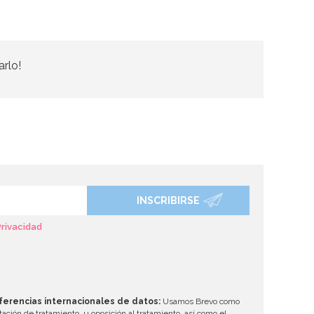
arlo!
INSCRIBIRSE
Privacidad
ferencias internacionales de datos:
Usamos Brevo como
tación de tratamiento, u oposición al tratamiento, así como el