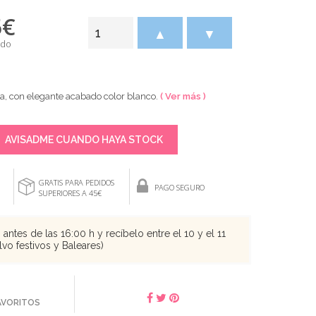
5
€
▲
▼
ido
ta, con elegante acabado color blanco.
( Ver más )
AVISADME CUANDO HAYA STOCK
GRATIS PARA PEDIDOS
PAGO SEGURO
SUPERIORES A 45€
antes de las 16:00 h y recíbelo entre el 10 y el 11
vo festivos y Baleares)
FAVORITOS