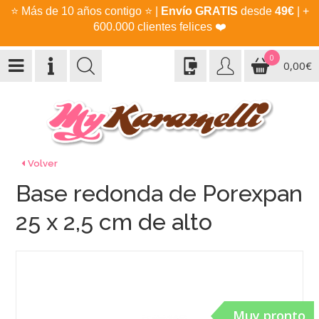
⭐
Más de 10 años contigo
⭐
|
Envío GRATIS
desde
49€
| +
600.000 clientes felices
❤️
0
0,00€
Volver
Base redonda de Porexpan
25 x 2,5 cm de alto
Muy pronto