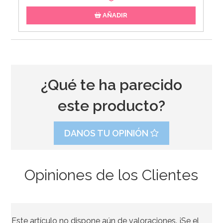
AÑADIR
¿Qué te ha parecido
este producto?
DANOS TU OPINIÓN
Opiniones de los Clientes
Caja para Tarta 4 Alturas Ajustables - 45 x 40 cm
Este artículo no dispone aún de valoraciones. ¡Se el
4,45€