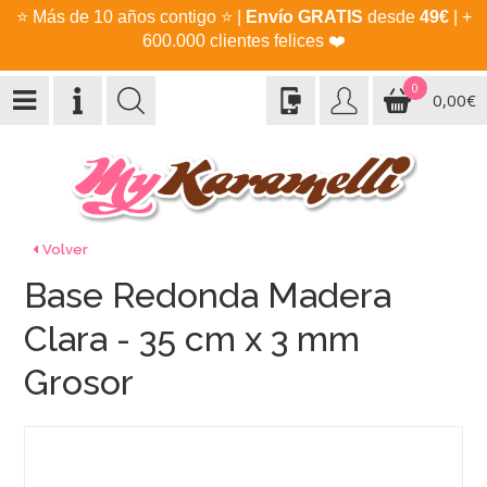
⭐
Más de 10 años contigo
⭐
|
Envío GRATIS
desde
49€
| +
600.000 clientes felices
❤️
0
0,00€
Volver
Base Redonda Madera
Clara - 35 cm x 3 mm
Grosor