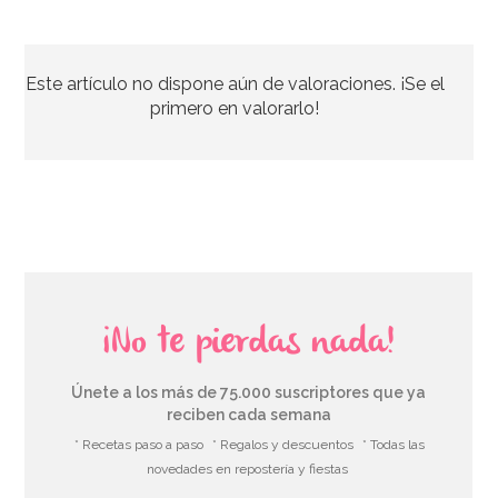
Stand con Ondas Rosa para Tartas 27,5 cm
Este artículo no dispone aún de valoraciones. ¡Se el
33,39€
37,95€
primero en valorarlo!
AÑADIR
¡No te pierdas nada!
Únete a los más de 75.000 suscriptores que ya
reciben cada semana
* Recetas paso a paso
* Regalos y descuentos
* Todas las
novedades en repostería y fiestas