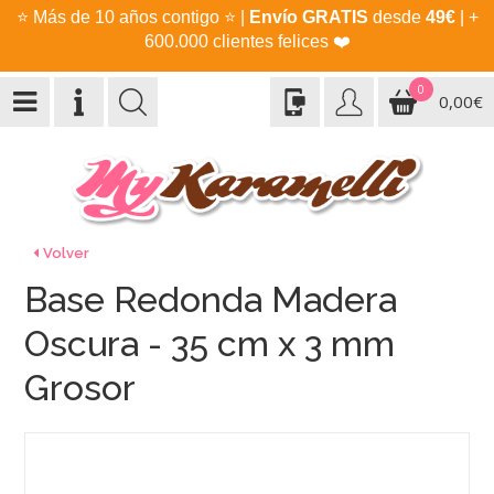
⭐
Más de 10 años contigo
⭐
|
Envío GRATIS
desde
49€
| +
600.000 clientes felices
❤️
0
0,00€
Volver
Base Redonda Madera
Oscura - 35 cm x 3 mm
Grosor