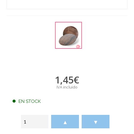
1,45
€
IVA incluido
EN STOCK
▲
▼