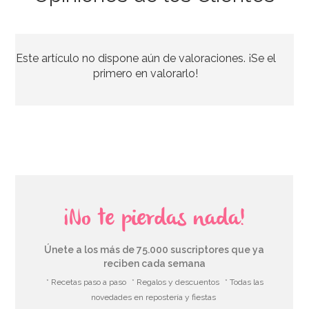
Caja para Tarta 4 Alturas Ajustables - 45 x 40 cm
Este artículo no dispone aún de valoraciones. ¡Se el
4,45€
4,95€
primero en valorarlo!
AÑADIR
¡No te pierdas nada!
Únete a los más de 75.000 suscriptores que ya
reciben cada semana
* Recetas paso a paso
* Regalos y descuentos
* Todas las
novedades en repostería y fiestas