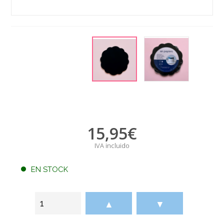
15,95
€
IVA incluido
EN STOCK
▲
▼