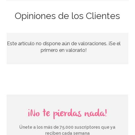
Opiniones de los Clientes
Stand con Ondas Rosa para Tartas 27,5 cm
Este artículo no dispone aún de valoraciones. ¡Se el
33,39€
37,95€
primero en valorarlo!
AÑADIR
¡No te pierdas nada!
Únete a los más de 75.000 suscriptores que ya
reciben cada semana