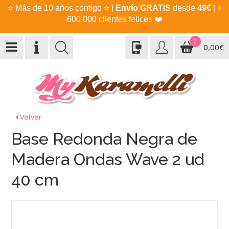
⭐
Más de 10 años contigo
⭐
|
Envío GRATIS
desde
49€
| +
600.000 clientes felices
❤️
0
0,00€
Volver
Base Redonda Negra de
Madera Ondas Wave 2 ud
40 cm