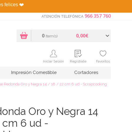
es felices
❤️
966 357 760
ATENCIÓN TELEFÓNICA
0
0,00€
Item(s)
Iniciar Sesión
Regístrate
Favoritos
Impresión Comestible
Cortadores
se Redonda Oro y Negra 14 / 18 / 22 cm 6 ud - Scrapcooking
onda Oro y Negra 14
2 cm 6 ud -