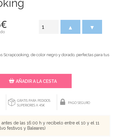
oking
5
€
▲
▼
ido
s Scrapcooking, de color negro y dorado, perfectas para tus
AÑADIR A LA CESTA
GRATIS PARA PEDIDOS
PAGO SEGURO
SUPERIORES A 45€
antes de las 16:00 h y recíbelo entre el 10 y el 11
vo festivos y Baleares)