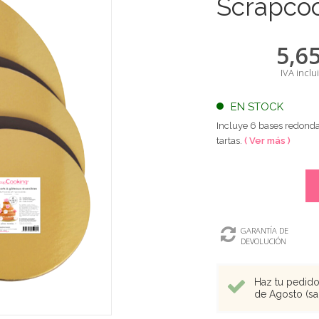
Scrapco
5,6
IVA inclu
EN STOCK
Incluye 6 bases redonda
tartas.
( Ver más )
GARANTÍA DE
DEVOLUCIÓN
Haz tu pedido 
de Agosto (sal