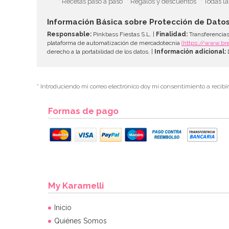
* Recetas paso a paso
* Regalos y descuentos
* Todas l
Información Básica sobre Protección de Dato
Responsable:
Pinkbass Fiestas S.L. |
Finalidad:
Transferencias
plataforma de automatización de mercadotecnia
(https://www.br
derecho a la portabilidad de los datos. |
Información adicional:
D
* Introduciendo mi correo electrónico doy mi consentimiento a recibi
Formas de pago
My Karamelli
Inicio
Quiénes Somos