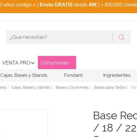
0 años contigo
⭐
|
Envío GRATIS
desde
49€
| + 600.000 client
VENTA PRO
Comuniones
Cajas, Bases y Stands
Fondant
Ingredientes
ería
Cajas, Bases y Stands
Bases y Dummies
Bases para Tartas
Ba
Base Red
/ 18 / 2