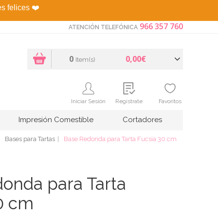
es felices
❤️
966 357 760
ATENCIÓN TELEFÓNICA
0
0,00€
Item(s)
Iniciar Sesión
Regístrate
Favoritos
Impresión Comestible
Cortadores
Bases para Tartas
Base Redonda para Tarta Fucsia 30 cm
onda para Tarta
0 cm