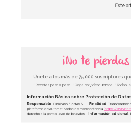
Este ar
¡No te pierda
Únete a los más de 75.000 suscriptores q
* Recetas paso a paso
* Regalos y descuentos
* Todas l
Información Básica sobre Protección de Dato
Responsable:
Pinkbass Fiestas S.L. |
Finalidad:
Transferencias
plataforma de automatización de mercadotecnia
(https://www.br
derecho a la portabilidad de los datos. |
Información adicional:
D