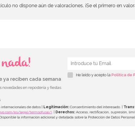
tículo no dispone aún de valoraciones. ¡Se el primero en valor
s nada!
He leído y acepto la
Política de 
ue ya reciben cada semana
as novedades en repostería y fiestas
s
 internacionales de datos |
Legitimación:
Consentimiento del interesado. |
Trans
evo.com/es/legal/termsofuse/)
. |
Derechos:
Acceso, rectificación, supresión, limi
isponible la información adicional y detallada sobre la Protección de Datos Persona