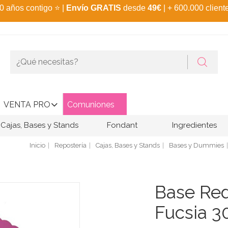
0 años contigo
⭐
|
Envío GRATIS
desde
49€
| + 600.000 client
VENTA PRO
Comuniones
Cajas, Bases y Stands
Fondant
Ingredientes
Inicio
Repostería
Cajas, Bases y Stands
Bases y Dummies
Base Red
Fucsia 3