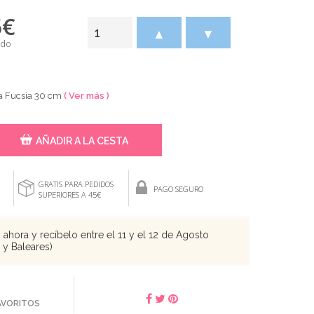
5
€
▲
▼
ido
a Fucsia 30 cm
( Ver más )
AÑADIR A LA CESTA
GRATIS PARA PEDIDOS
PAGO SEGURO
SUPERIORES A 45€
ahora y recíbelo entre el 11 y el 12 de Agosto
s y Baleares)
FAVORITOS