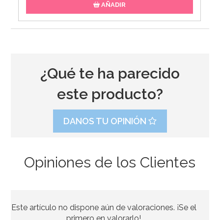
AÑADIR
¿Qué te ha parecido
este producto?
DANOS TU OPINIÓN
Opiniones de los Clientes
Molde Redondo 25x7,6cm Ibili
Este artículo no dispone aún de valoraciones. ¡Se el
16,95€
primero en valorarlo!