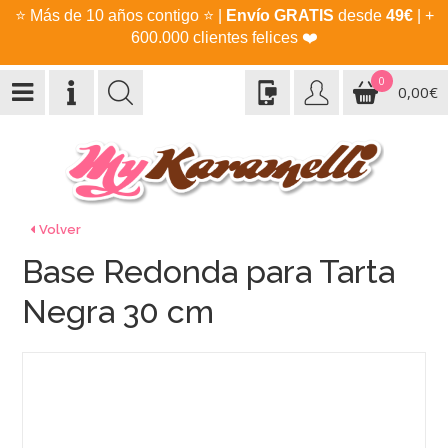
⭐
Más de 10 años contigo
⭐
|
Envío GRATIS
desde
49€
| +
600.000 clientes felices
❤️
0
0,00€
Volver
Base Redonda para Tarta
Negra 30 cm