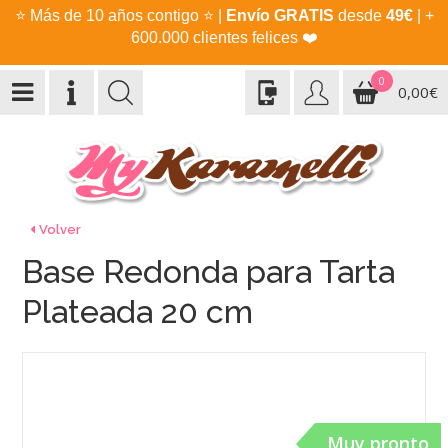
⭐
Más de 10 años contigo
⭐
|
Envío GRATIS
desde
49€
| +
600.000 clientes felices
❤️
0
0,00€
Volver
Base Redonda para Tarta
Plateada 20 cm
Muy pronto