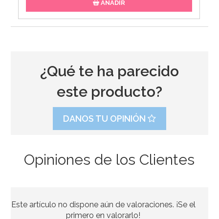
AÑADIR
¿Qué te ha parecido
este producto?
DANOS TU OPINIÓN
Opiniones de los Clientes
Caja para Tarta 22,5 cm x 22,5 cm
Este artículo no dispone aún de valoraciones. ¡Se el
3,20€
primero en valorarlo!