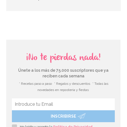
AÑADIR
¡No te pierdas nada!
Únete a los más de 75.000 suscriptores que ya
reciben cada semana
* Recetas paso a paso
* Regalos y descuentos
* Todas las
novedades en repostería y fiestas
INSCRIBIRSE
Set de 5 moldes para layers cakes de 15cm
He leído y acepto la
Política de Privacidad