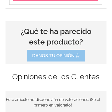
¿Qué te ha parecido
este producto?
DANOS TU OPINIÓN
Opiniones de los Clientes
Caja para Tarta 4 Alturas Ajustables - 45 x 40 cm
Este artículo no dispone aún de valoraciones. ¡Se el
4,45€
4,95€
primero en valorarlo!