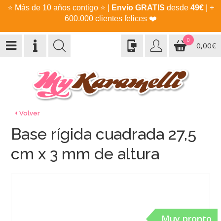
⭐
Más de 10 años contigo
⭐
|
Envío GRATIS
desde
49€
| +
600.000 clientes felices
❤️
0
0,00€
Volver
Base rígida cuadrada 27,5
cm x 3 mm de altura
Muy pronto