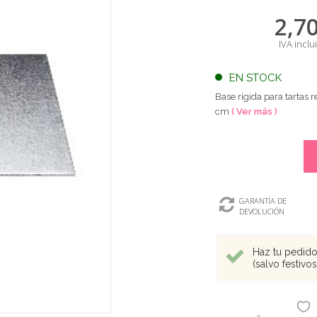
2,7
IVA inclu
EN STOCK
Base rígida para tartas
cm
( Ver más )
GARANTÍA DE
DEVOLUCIÓN
Haz tu pedido 
(salvo festivo