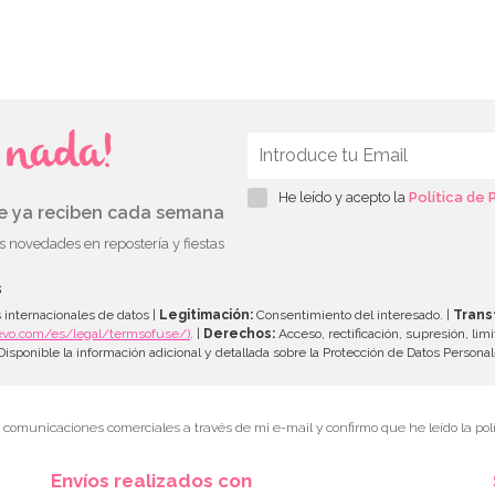
s nada!
He leído y acepto la
Política de 
ue ya reciben cada semana
as novedades en repostería y fiestas
s
 internacionales de datos |
Legitimación:
Consentimiento del interesado. |
Trans
evo.com/es/legal/termsofuse/)
. |
Derechos:
Acceso, rectificación, supresión, limi
isponible la información adicional y detallada sobre la Protección de Datos Persona
r comunicaciones comerciales a través de mi e-mail y confirmo que he leído la polí
Envíos realizados con