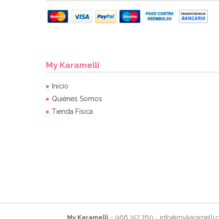
My Karamelli
Inicio
Quiénes Somos
Tienda Física
My Karamelli
966 357 760
info@mykaramelli.