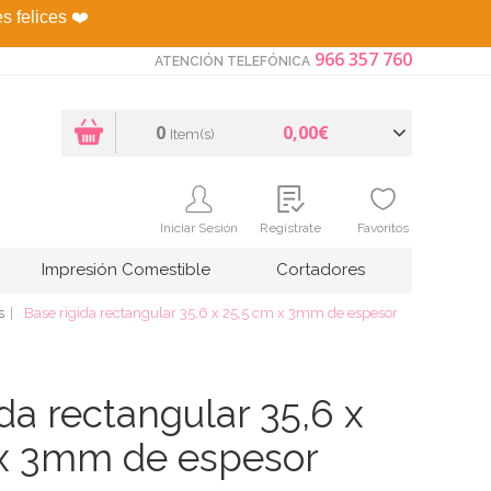
es felices
❤️
966 357 760
ATENCIÓN TELEFÓNICA
0
0,00€
Item(s)
Iniciar Sesión
Regístrate
Favoritos
Impresión Comestible
Cortadores
s
Base rígida rectangular 35,6 x 25,5 cm x 3mm de espesor
da rectangular 35,6 x
 x 3mm de espesor