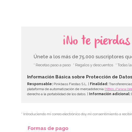
¡No te pierda
Únete a los más de 75.000 suscriptores q
* Recetas paso a paso
* Regalos y descuentos
* Todas l
Información Básica sobre Protección de Dato
Responsable:
Pinkbass Fiestas S.L. |
Finalidad:
Transferencias
plataforma de automatización de mercadotecnia
(https://www.br
derecho a la portabilidad de los datos. |
Información adicional:
D
* Introduciendo mi correo electrónico doy mi consentimiento a recibi
Formas de pago