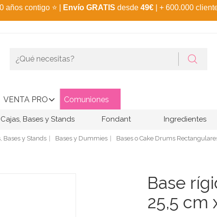
0 años contigo
⭐
|
Envío GRATIS
desde
49€
| + 600.000 client
VENTA PRO
Comuniones
Cajas, Bases y Stands
Fondant
Ingredientes
, Bases y Stands
Bases y Dummies
Bases o Cake Drums Rectangulare
Base rígi
25,5 cm