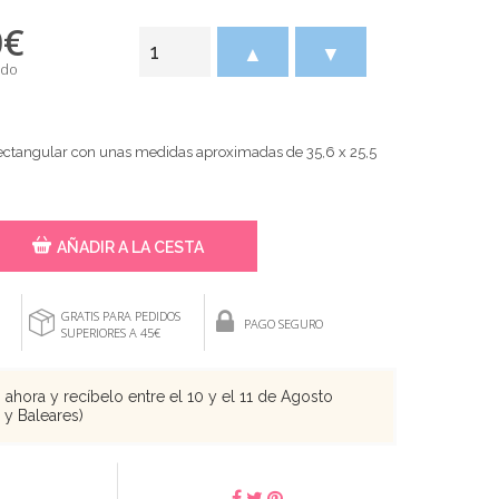
0
€
▲
▼
ido
 rectangular con unas medidas aproximadas de 35,6 x 25,5
AÑADIR A LA CESTA
GRATIS PARA PEDIDOS
PAGO SEGURO
SUPERIORES A 45€
ahora y recíbelo entre el 10 y el 11 de Agosto
s y Baleares)