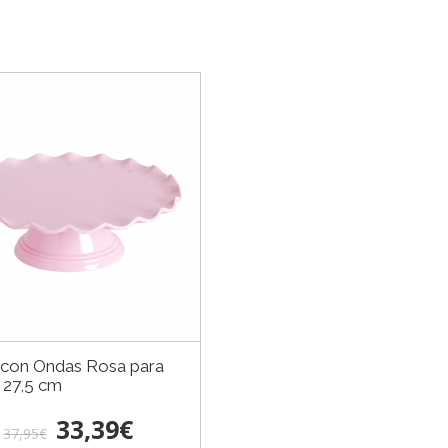
 con Ondas Rosa para
 27,5 cm
33,39€
37,95€