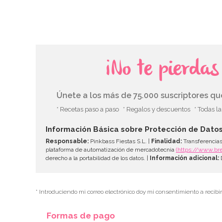
¡No te pierda
Únete a los más de 75.000 suscriptores q
* Recetas paso a paso
* Regalos y descuentos
* Todas l
Información Básica sobre Protección de Dato
Responsable:
Pinkbass Fiestas S.L. |
Finalidad:
Transferencias
plataforma de automatización de mercadotecnia
(https://www.br
derecho a la portabilidad de los datos. |
Información adicional:
D
* Introduciendo mi correo electrónico doy mi consentimiento a recibi
Formas de pago