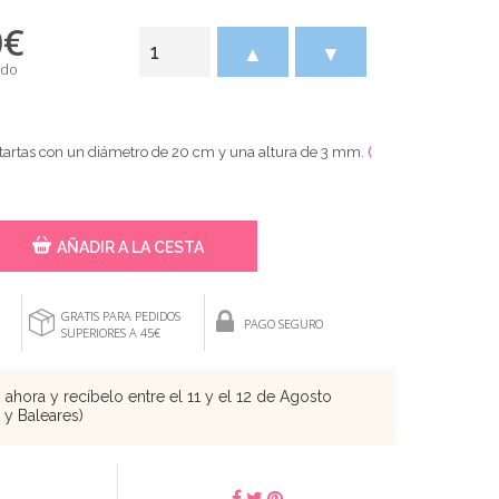
0
€
▲
▼
ido
 tartas con un diámetro de 20 cm y una altura de 3 mm.
(
AÑADIR A LA CESTA
GRATIS PARA PEDIDOS
PAGO SEGURO
SUPERIORES A 45€
ahora y recíbelo entre el 11 y el 12 de Agosto
s y Baleares)