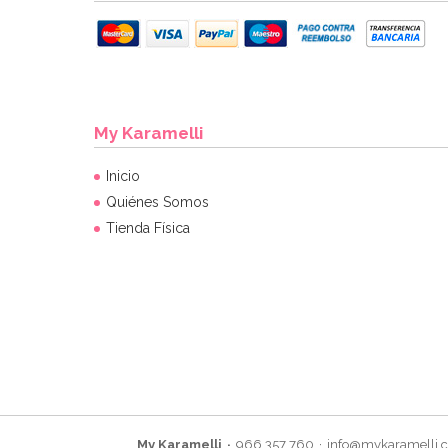
My Karamelli
Inicio
Quiénes Somos
Tienda Física
My Karamelli
966 357 760
info@mykaramelli.