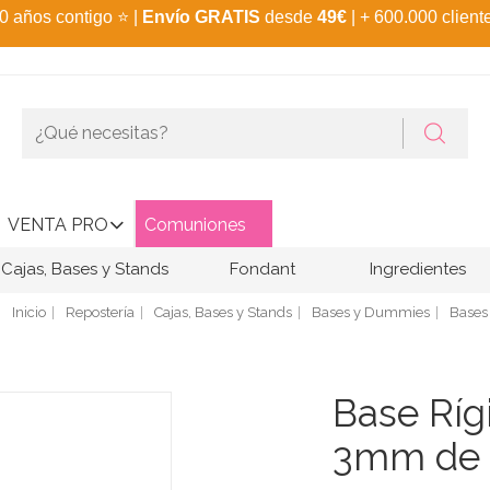
0 años contigo
⭐
|
Envío GRATIS
desde
49€
| + 600.000 client
VENTA PRO
Comuniones
Cajas, Bases y Stands
Fondant
Ingredientes
Inicio
Repostería
Cajas, Bases y Stands
Bases y Dummies
Bases 
Base Rí
3mm de 