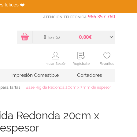
es felices
❤️
966 357 760
ATENCIÓN TELEFÓNICA
0
0,00€
Item(s)
Iniciar Sesión
Regístrate
Favoritos
Impresión Comestible
Cortadores
para Tartas
Base Rígida Redonda 20cm x 3mm de espesor
gida Redonda 20cm x
espesor