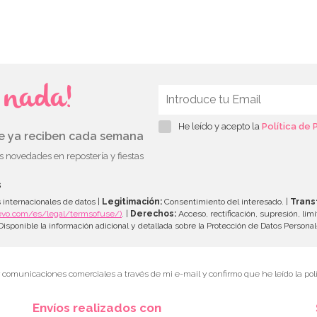
s nada!
He leído y acepto la
Política de 
ue ya reciben cada semana
as novedades en repostería y fiestas
s
 internacionales de datos |
Legitimación:
Consentimiento del interesado. |
Trans
evo.com/es/legal/termsofuse/)
. |
Derechos:
Acceso, rectificación, supresión, limi
isponible la información adicional y detallada sobre la Protección de Datos Persona
r comunicaciones comerciales a través de mi e-mail y confirmo que he leído la polí
Envíos realizados con